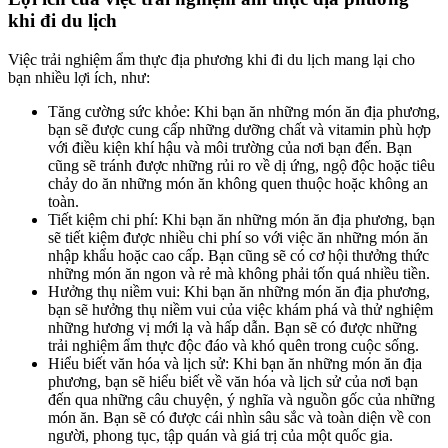
khi đi du lịch
Việc trải nghiệm ẩm thực địa phương khi đi du lịch mang lại cho
bạn nhiều lợi ích, như:
Tăng cường sức khỏe: Khi bạn ăn những món ăn địa phương,
bạn sẽ được cung cấp những dưỡng chất và vitamin phù hợp
với điều kiện khí hậu và môi trường của nơi bạn đến. Bạn
cũng sẽ tránh được những rủi ro về dị ứng, ngộ độc hoặc tiêu
chảy do ăn những món ăn không quen thuộc hoặc không an
toàn.
Tiết kiệm chi phí: Khi bạn ăn những món ăn địa phương, bạn
sẽ tiết kiệm được nhiều chi phí so với việc ăn những món ăn
nhập khẩu hoặc cao cấp. Bạn cũng sẽ có cơ hội thưởng thức
những món ăn ngon và rẻ mà không phải tốn quá nhiều tiền.
Hưởng thụ niềm vui: Khi bạn ăn những món ăn địa phương,
bạn sẽ hưởng thụ niềm vui của việc khám phá và thử nghiệm
những hương vị mới lạ và hấp dẫn. Bạn sẽ có được những
trải nghiệm ẩm thực độc đáo và khó quên trong cuộc sống.
Hiểu biết văn hóa và lịch sử: Khi bạn ăn những món ăn địa
phương, bạn sẽ hiểu biết về văn hóa và lịch sử của nơi bạn
đến qua những câu chuyện, ý nghĩa và nguồn gốc của những
món ăn. Bạn sẽ có được cái nhìn sâu sắc và toàn diện về con
người, phong tục, tập quán và giá trị của một quốc gia.