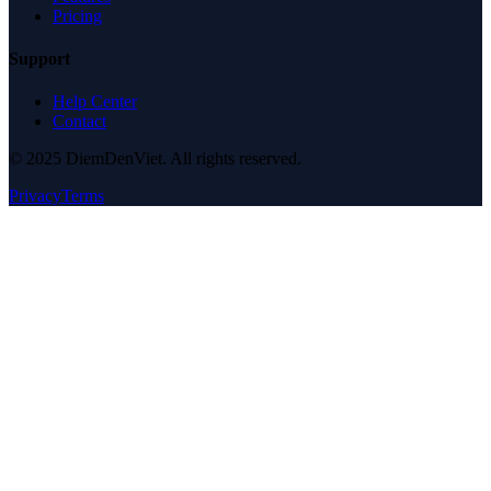
Pricing
Support
Help Center
Contact
© 2025 DiemDenViet. All rights reserved.
Privacy
Terms