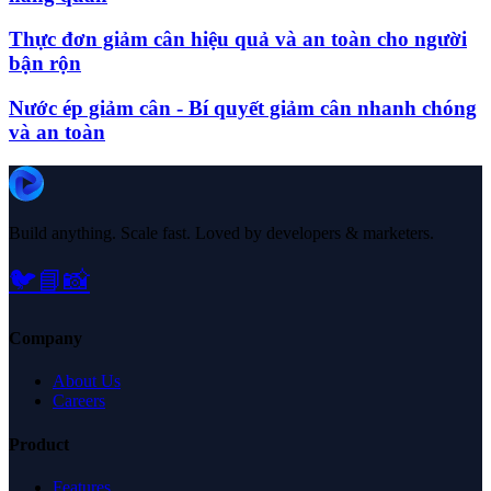
Thực đơn giảm cân hiệu quả và an toàn cho người
bận rộn
Nước ép giảm cân - Bí quyết giảm cân nhanh chóng
và an toàn
Build anything. Scale fast. Loved by developers & marketers.
🐦
📘
📸
Company
About Us
Careers
Product
Features