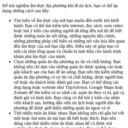
Để trải nghiệm ẩm thực địa phương khi đi du lịch, bạn có thể áp
dụng những cách sau đây:
Tìm hiểu về ẩm thực của nơi bạn muốn đến trước khi khởi
hành: Bạn có thể tìm kiếm trên internet, đọc sách, xem video
hoặc hỏi ý kiến của những người đã từng đến nơi đó để biết
được những món ăn nổi tiếng, những nguyên liệu chính,
những phương pháp chế biến và những nét văn hóa liên quan
đến ẩm thực của nơi bạn sắp đến. Điều này sẽ giúp bạn có
một cái nhìn tổng quan và chuẩn bị tinh thần cho hành trình
khám phá ẩm thực của mình.
Chọn những quán ăn địa phương uy tín và chất lượng: Bạn
không nên chỉ dựa vào những quán ăn được quảng cáo hoặc
gần khách sạn của bạn để ăn uống. Bạn nên tìm kiếm những
quán ăn địa phương có uy tín và chất lượng, được người bản
xứ hoặc du khách khác đánh giá cao. Bạn có thể dùng các
ứng dụng hoặc website như TripAdvisor, Google Maps hoặc
Zomato để tìm kiếm và so sánh các quán ăn theo vị trí, giá cả,
đánh giá và hình ảnh. Bạn cũng có thể hỏi ý kiến của nhân
viên khách sạn, hướng dẫn viên du lịch hoặc người dân địa
phương để được giới thiệu những quán ăn ngon và rẻ.
Thử nhiều món ăn khác nhau: Bạn không nên chỉ gắn bó với
một hoặc hai món ăn mà bạn đã biết hoặc thích. Bạn nên
dũng cảm thử nhiều món ăn khác nhau để có được trải