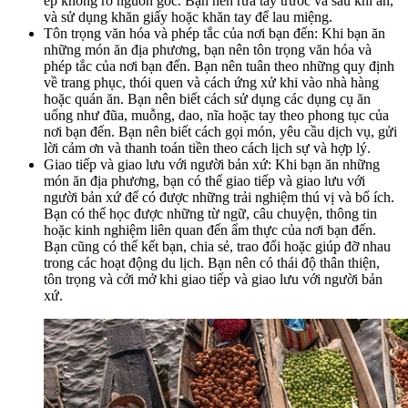
ép không rõ nguồn gốc. Bạn nên rửa tay trước và sau khi ăn,
và sử dụng khăn giấy hoặc khăn tay để lau miệng.
Tôn trọng văn hóa và phép tắc của nơi bạn đến: Khi bạn ăn
những món ăn địa phương, bạn nên tôn trọng văn hóa và
phép tắc của nơi bạn đến. Bạn nên tuân theo những quy định
về trang phục, thói quen và cách ứng xử khi vào nhà hàng
hoặc quán ăn. Bạn nên biết cách sử dụng các dụng cụ ăn
uống như đũa, muỗng, dao, nĩa hoặc tay theo phong tục của
nơi bạn đến. Bạn nên biết cách gọi món, yêu cầu dịch vụ, gửi
lời cảm ơn và thanh toán tiền theo cách lịch sự và hợp lý.
Giao tiếp và giao lưu với người bản xứ: Khi bạn ăn những
món ăn địa phương, bạn có thể giao tiếp và giao lưu với
người bản xứ để có được những trải nghiệm thú vị và bổ ích.
Bạn có thể học được những từ ngữ, câu chuyện, thông tin
hoặc kinh nghiệm liên quan đến ẩm thực của nơi bạn đến.
Bạn cũng có thể kết bạn, chia sẻ, trao đổi hoặc giúp đỡ nhau
trong các hoạt động du lịch. Bạn nên có thái độ thân thiện,
tôn trọng và cởi mở khi giao tiếp và giao lưu với người bản
xứ.